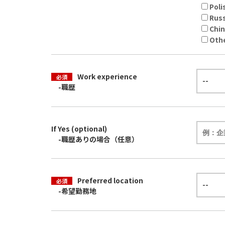
Po
Ru
Chi
Oth
Work experience
必須
-職歴
If Yes (optional)
-職歴ありの場合（任意）
Preferred location
必須
-希望勤務地