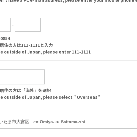
don't have a PC e-mail address, please enter your mobile phone 
-
0854
居住の方は111-1111と入力
ive outside of Japan, please enter 111-1111
居住の方は「海外」を選択
ive outside of Japan, please select " Overseas"