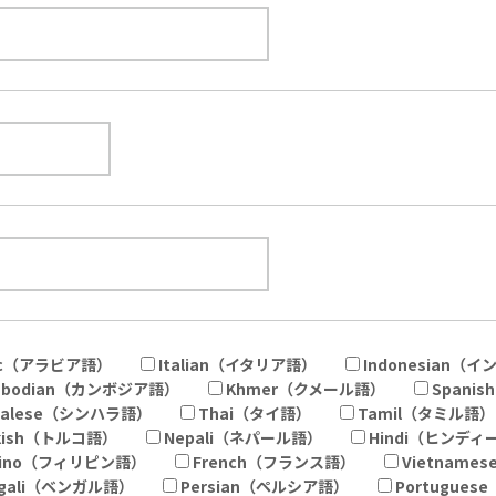
bic（アラビア語）
Italian（イタリア語）
Indonesian（
mbodian（カンボジア語）
Khmer（クメール語）
Spani
nhalese（シンハラ語）
Thai（タイ語）
Tamil（タミル語）
rkish（トルコ語）
Nepali（ネパール語）
Hindi（ヒンディ
ipino（フィリピン語）
French（フランス語）
Vietnam
ngali（ベンガル語）
Persian（ペルシア語）
Portugue