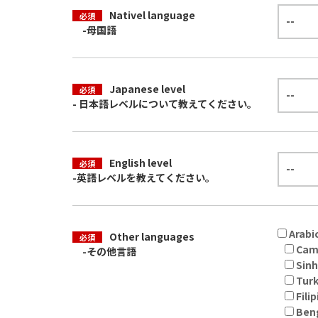
Nativel language
必須
-母国語
Japanese level
必須
- 日本語レベルについて教えてください。
English level
必須
-英語レベルを教えてください。
Ara
Other languages
必須
Ca
-その他言語
Si
Tu
Fil
Be