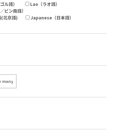
モンゴル語）
Lao（ラオ語）
湾語／ビン南語）
国語(北京語)
Japanese（日本語）