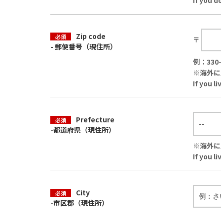
If you 
Zip code
必須
〒
- 郵便番号（現住所）
例：330-
※海外に
If you l
Prefecture
必須
-都道府県（現住所）
※海外に
If you l
City
必須
-市区郡（現住所）