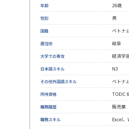
26歳
年齢
男
性別
ベトナ
国籍
岐阜
居住地
経済学
大学での専攻
N3
日本語スキル
ベトナ
その他
外国語スキル
TOEIC 
所持資格
販売業
職務履歴
Excel
職務スキル