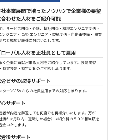
弊社事業展開で培ったノウハウで企業様の要望
に合わせた人材をご紹介可能
泊、サービス関係・介護、福祉関係・機械エンジニア関係・
Tエンジニア・ CAD エンジニア・製紙関係・自動車整備・ 農業
係など幅広い職種に対応いたします。
グローバル人材を正社員として雇用
永く企業に貢献出来る人材をご紹介しています。技能実習
・特定技能・特定活動のご相談も承ります。
就労ビザの取得サポート
ンターンVISA からの社員登用までの対応も承ります。
安心サポート
定者が内定を辞退しても何度でも再紹介いたします。万が一
社後6 ヶ月以内に退職した場合には紹介料の５０％相当額を
返金いたします。
就労後サポート