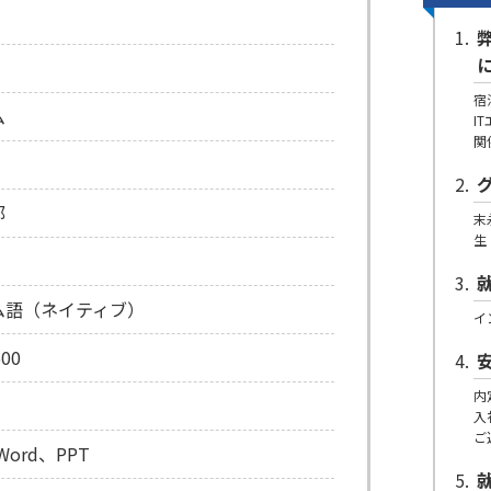
宿
ム
I
関
部
末
生
ム語（ネイティブ）
イ
600
内
入
ご
、Word、PPT