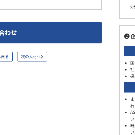
労
合わせ
企
へ戻る
次の人材へ
国
社
採
ま
石
A
い
既
い