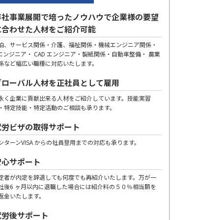
弊社事業展開で培ったノウハウで企業様の要望
に合わせた人材をご紹介可能
泊、サービス関係・介護、福祉関係・機械エンジニア関係・
Tエンジニア・ CAD エンジニア・製紙関係・自動車整備・ 農業
係など幅広い職種に対応いたします。
グローバル人材を正社員として雇用
永く企業に貢献出来る人材をご紹介しています。技能実習
・特定技能・特定活動のご相談も承ります。
就労ビザの取得サポート
ンターンVISA からの社員登用までの対応も承ります。
安心サポート
定者が内定を辞退しても何度でも再紹介いたします。万が一
社後6 ヶ月以内に退職した場合には紹介料の５０％相当額を
返金いたします。
就労後サポート