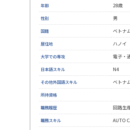
28歳
年齢
男
性別
ベトナ
国籍
ハノイ
居住地
電子・
大学での専攻
N4
日本語スキル
ベトナ
その他
外国語スキル
所持資格
回路生
職務履歴
AUTO C
職務スキル