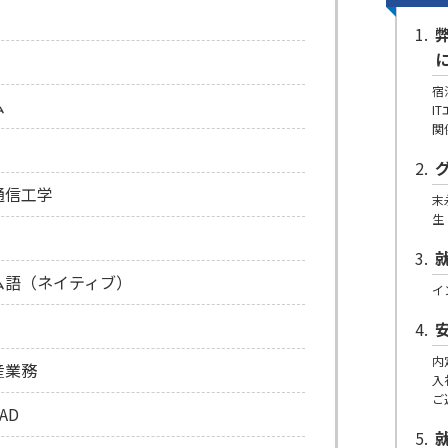
宿
ム
I
関
通信工学
末
生
ム語（ネイティブ）
イ
内
産業務
入
ご
AD