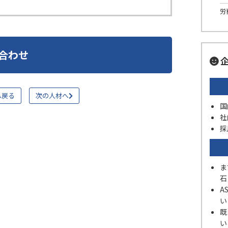
労
合わせ
企
へ戻る
次の人材へ
国
社
採
ま
石
A
い
既
い