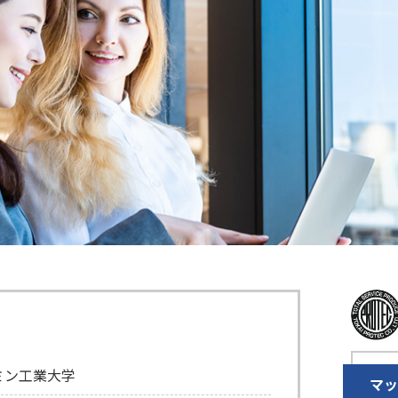
ミン工業大学
マ